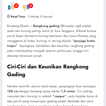
0
0
Read Time:
2 Minute, 8 Second
Binatang Eksotis –
Rangkong gading
(
Rhinoplax vigil
) adalah
salah satu burung paling ikonik di Asia Tenggara. Dikenal karena
paruh besar berwarna kuning keemasan dan suara khasnya yang
menggema di hutan, burung ini sering dijuluki
“penjaga hutan
tropis”
. Sayangnya, keindahan dan keunikan rangkong gading
justru membuatnya menjadi sasaran perburuan, hingga kini
statusnya terancam punah.
Ciri-Ciri dan Keunikan Rangkong
Gading
Mereka memiliki ukuran tubuh besar, panjangnya bisa mencapai
120 cm
dengan bentang sayap sekitar
1,5 meter
. Ciri paling
menonjol dari burung ini adalah
“casque”
, yaitu tonjolan keras di
atas paruh yang menyerupai gading padat. Berbeda dari jenis