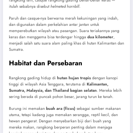
rangkong lain, casque rangkong gading benar-benar keras —
itulah sebabnya disebut
helmeted hornbill
.
Paruh dan casque-nya berwarna merah kekuningan yang indah,
dan digunakan dalam perkelahian antar jantan untuk
memperebutkan wilayah atau pasangan. Suara teriakannya yang
keras dan menggema bisa terdengar hingga
dua kilometer
,
menjadi salah satu suara alam paling khas di hutan Kalimantan dan
Sumatra.
Habitat dan Persebaran
Rangkong gading hidup di
hutan hujan tropis
dengan kanopi
tinggi di wilayah Asia Tenggara, terutama di
Kalimantan,
Sumatra, Malaysia, dan Thailand bagian selatan
. Mereka lebih
sering berada di puncak pohon besar, jarang turun ke tanah.
Burung ini memakan
buah ara (ficus)
sebagai sumber makanan
utama, tetapi kadang juga memakan serangga, reptil kecil, dan
hewan pengerat. Dengan menyebarkan biji dari buah yang
mereka makan, rangkong berperan penting dalam menjaga