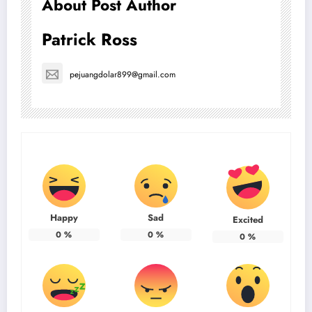
About Post Author
Patrick Ross
pejuangdolar899@gmail.com
Happy
Sad
Excited
0
%
0
%
0
%