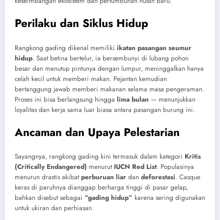
keseimbangan ekosistem dan pertumbuhan hutan baru.
Perilaku dan Siklus Hidup
Rangkong gading dikenal memiliki
ikatan pasangan seumur
hidup
. Saat betina bertelur, ia bersembunyi di lubang pohon
besar dan menutup pintunya dengan lumpur, meninggalkan hanya
celah kecil untuk memberi makan. Pejantan kemudian
bertanggung jawab memberi makanan selama masa pengeraman.
Proses ini bisa berlangsung hingga
lima bulan
— menunjukkan
loyalitas dan kerja sama luar biasa antara pasangan burung ini.
Ancaman dan Upaya Pelestarian
Sayangnya, rangkong gading kini termasuk dalam kategori
Kritis
(Critically Endangered)
menurut
IUCN Red List
. Populasinya
menurun drastis akibat
perburuan liar
dan
deforestasi
. Casque
keras di paruhnya dianggap berharga tinggi di pasar gelap,
bahkan disebut sebagai
“gading hidup”
karena sering digunakan
untuk ukiran dan perhiasan.