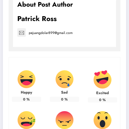
About Post Author
Patrick Ross
pejuangdolar899@gmail.com
Happy
Sad
Excited
0
%
0
%
0
%