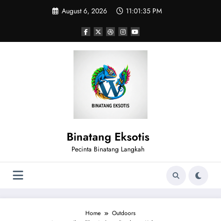
Skip
August 6, 2026
11:01:36 PM
to
content
Binatang Eksotis
Pecinta Binatang Langkah
Home
Outdoors