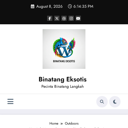
Skip
August 8, 2026
6:14:36 PM
to
content
Binatang Eksotis
Pecinta Binatang Langkah
Home
Outdoors