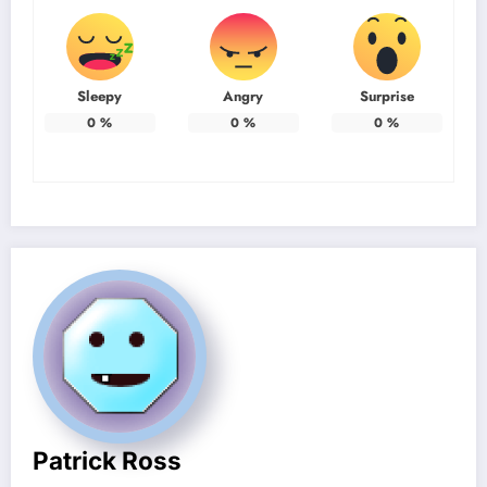
Sleepy
Angry
Surprise
0
%
0
%
0
%
Patrick Ross