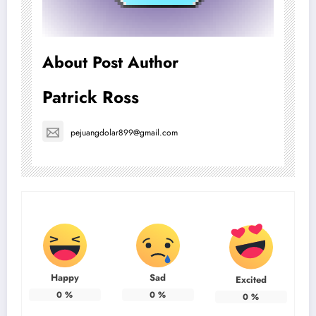
About Post Author
Patrick Ross
pejuangdolar899@gmail.com
Happy
Sad
Excited
0
%
0
%
0
%