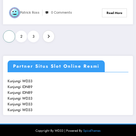
Patrick Ross
0 Comments
Read More
Posts
1
2
3
pagination
Partner Situs Slot Online Resmi
Kunjungi
WD33
Kunjungi
IDN89
Kunjungi
IDN89
Kunjungi
WD33
Kunjungi
WD33
Kunjungi
WD33
Copyright By WD33 | Powered By
SpiceThemes