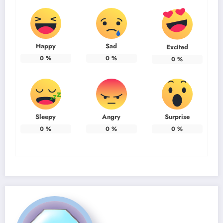
Happy
Sad
Excited
0
%
0
%
0
%
Sleepy
Angry
Surprise
0
%
0
%
0
%